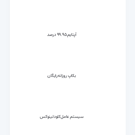
آپتایم
99.95 درصد
بکاپ روزانه
رایگان
سیستم عامل
کلودلینوکس