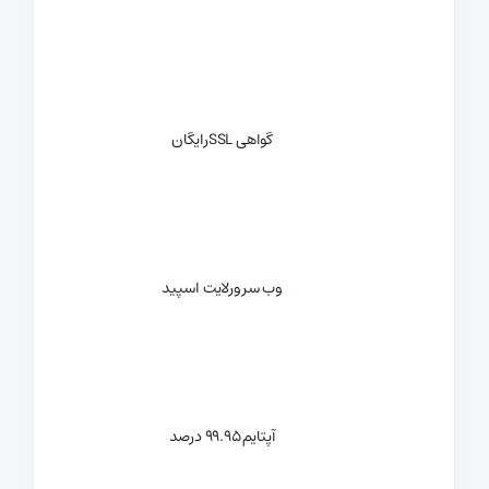
گواهی SSL
رایگان
وب سرور
لایت اسپید
آپتایم
99.95 درصد