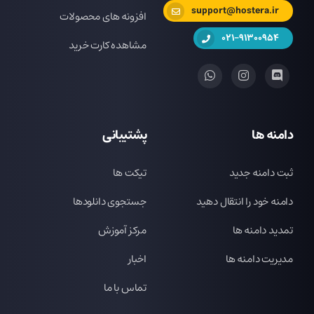
support@hostera.ir
افزونه های محصولات
021-91300954
مشاهده کارت خرید
دامنه ها
پشتیبانی
ثبت دامنه جدید
تیکت ها
دامنه خود را انتقال دهید
جستجوی دانلودها
تمدید دامنه ها
مرکز آموزش
مدیریت دامنه ها
اخبار
تماس با ما