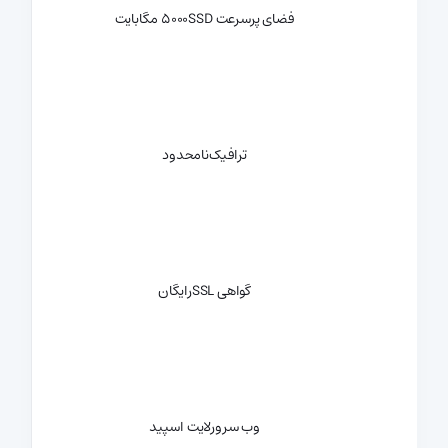
فضای پرسرعت SSD
5000 مگابایت
ترافیک
نامحدود
گواهی SSL
رایگان
وب سرور
لایت اسپید