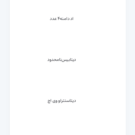
اد دامنه
4 عدد
دیتابیس
نامحدود
دیتاسنتر
او وی اچ