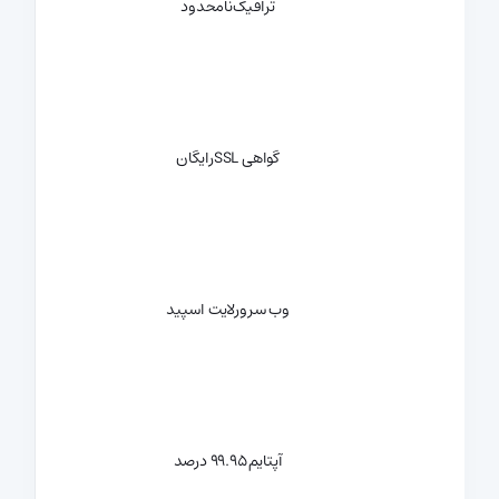
ترافیک
نامحدود
گواهی SSL
رایگان
وب سرور
لایت اسپید
آپتایم
99.95 درصد