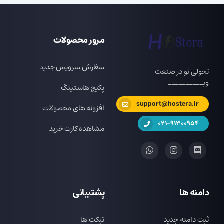
مرور محصولات
سفارش سرویس جدید
تحولی نو در صنعت
وبــــــــــ
پکیج هاستینگ
support@hostera.ir
افزونه های محصولات
021-91300954
مشاهده کارت خرید
دامنه ها
پشتیبانی
ثبت دامنه جدید
تیکت ها