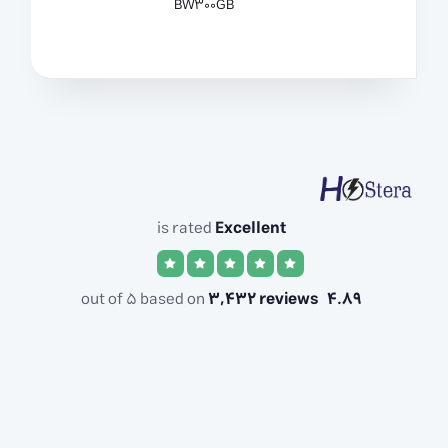
BW
300GB
is rated
Excellent
3,432 reviews
out of 5 based on
4.89