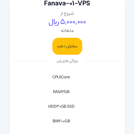
Fanava-01-VPS
شروع از
5,000,000 ریال
ماهانه
سفارش دهید
ویژگی های پلن
CPU
1Core
RAM
2GB
HDD
30GB SSD
BW
200GB