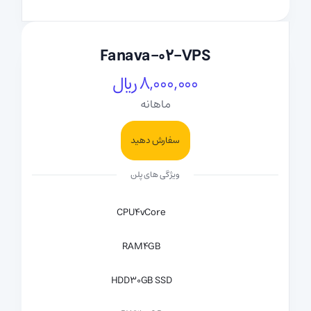
Fanava-02-VPS
8,000,000 ریال
ماهانه
سفارش دهید
ویژگی های پلن
CPU
4vCore
RAM
4GB
HDD
30GB SSD