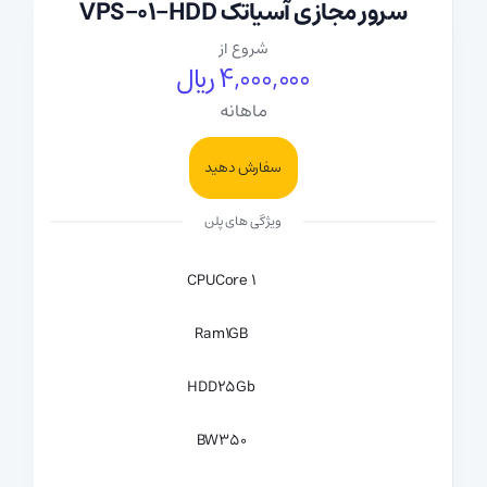
سرور مجازی آسیاتک VPS-01-HDD
شروع از
4,000,000 ریال
ماهانه
سفارش دهید
ویژگی های پلن
CPU
1 Core
Ram
1GB
HDD
25Gb
BW
350