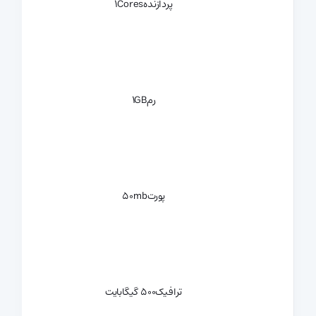
پردازنده
1Cores
رم
1GB
پورت
50mb
ترافیک
500 گیگابایت