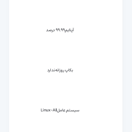
آپتایم
99.99 درصد
بکاپ روزانه
ندارد
سیستم عامل
Linux-All