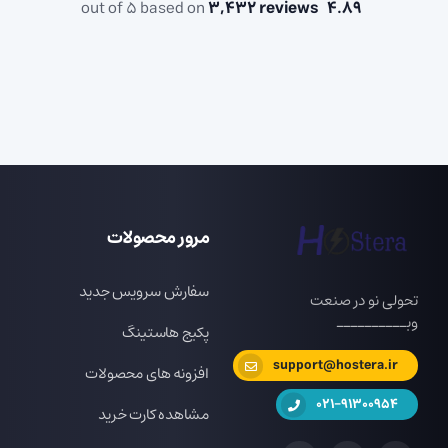
3,432 reviews
out of 5 based on
4.89
مرور محصولات
سفارش سرویس جدید
تحولی نو در صنعت
وبــــــــــ
پکیج هاستینگ
support@hostera.ir
افزونه های محصولات
021-91300954
مشاهده کارت خرید